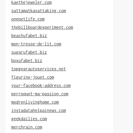
kaethejeweler.com
sattamatkasattaking.com
onepetlife.com
thebillboardexperiment.com
beachufabet.biz
mon-tresse-de-lit.com
sugarufabet.biz
boxufabet.biz
topgearautoservices.net
figurine-jouet.com
your-facebook-address.com
perroquet-ma-passion.com
modrenlivinghome.com
instadatahelpainews.com
geekdailies.com
merchrain.com