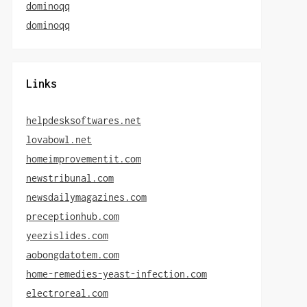
dominoqq
dominoqq
Links
helpdesksoftwares.net
t
lovabowl.net
t
homeimprovementit.com
newstribunal.com
newsdailymagazines.com
preceptionhub.com
yeezislides.com
aobongdatotem.com
home-remedies-yeast-infection.com
electroreal.com