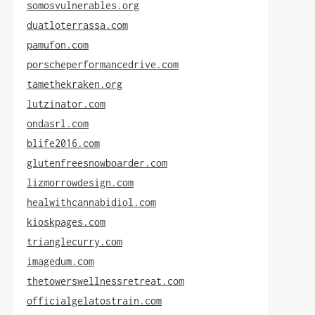
somosvulnerables.org
duatloterrassa.com
pamufon.com
porscheperformancedrive.com
tamethekraken.org
lutzinator.com
ondasrl.com
blife2016.com
glutenfreesnowboarder.com
lizmorrowdesign.com
healwithcannabidiol.com
kioskpages.com
trianglecurry.com
imagedum.com
thetowerswellnessretreat.com
officialgelatostrain.com