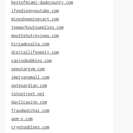
bestofmiami-dadecounty.com
ifoodieonyoutube.com
mineshoppingcart.com
topworkoutsupplies.com
mouthshutreviews.com
hirzadesalta.com
digitallifeopoly.com
casinobubbles.com
seputargym.com
impiyanamall.com
optguardian.com
totostreet.net
davilcasino.com
fraudwatchai.com
aem-x.com
cryptooblogs.com