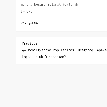
menang besar. Selamat bertaruh!
[ad_2]
pkv games
P
Previous
Previous
Post
Meningkatnya Popularitas Juraganqq: Apaka
o
Layak untuk Dihebohkan?
s
t
n
a