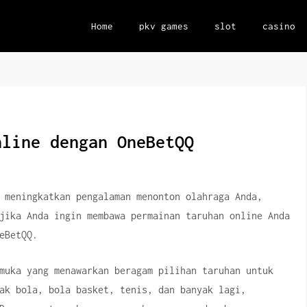
Home
pkv games
slot
casino
rangan Memilih Agen Bola Online
udi bola online yang beredar. Namun tidak semua terpercaya dan b
nline dengan OneBetQQ
 meningkatkan pengalaman menonton olahraga Anda,
jika Anda ingin membawa permainan taruhan online Anda
eBetQQ.
muka yang menawarkan beragam pilihan taruhan untuk
ak bola, bola basket, tenis, dan banyak lagi,