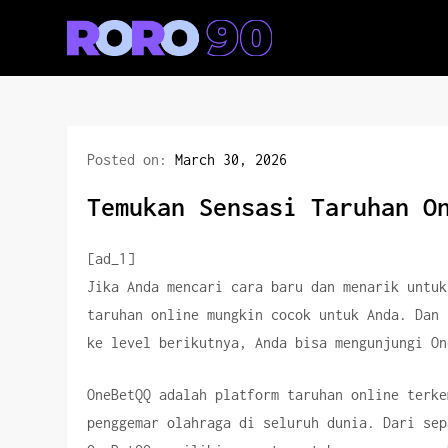
Skip
to
Jangan Semba
Memang ada banyak agen j
content
Posted on:
March 30, 2026
Temukan Sensasi Taruhan O
[ad_1]
Jika Anda mencari cara baru dan menarik untuk
taruhan online mungkin cocok untuk Anda. Dan 
ke level berikutnya, Anda bisa mengunjungi On
OneBetQQ adalah platform taruhan online terke
penggemar olahraga di seluruh dunia. Dari sep