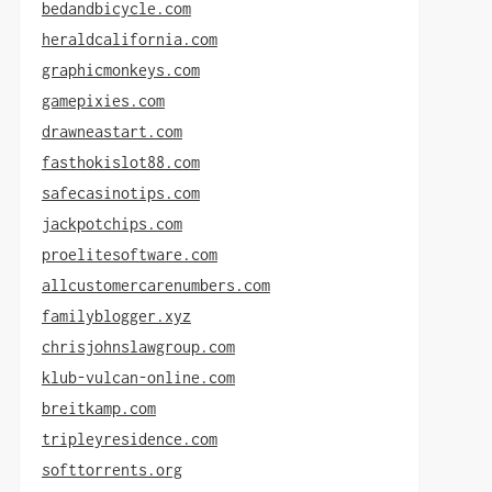
bedandbicycle.com
heraldcalifornia.com
graphicmonkeys.com
gamepixies.com
drawneastart.com
fasthokislot88.com
safecasinotips.com
jackpotchips.com
proelitesoftware.com
allcustomercarenumbers.com
familyblogger.xyz
chrisjohnslawgroup.com
klub-vulcan-online.com
breitkamp.com
tripleyresidence.com
softtorrents.org