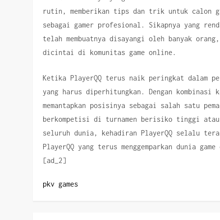
rutin, memberikan tips dan trik untuk calon g
sebagai gamer profesional. Sikapnya yang rend
telah membuatnya disayangi oleh banyak orang,
dicintai di komunitas game online.
Ketika PlayerQQ terus naik peringkat dalam pe
yang harus diperhitungkan. Dengan kombinasi k
memantapkan posisinya sebagai salah satu pema
berkompetisi di turnamen berisiko tinggi atau
seluruh dunia, kehadiran PlayerQQ selalu tera
PlayerQQ yang terus menggemparkan dunia game 
[ad_2]
pkv games