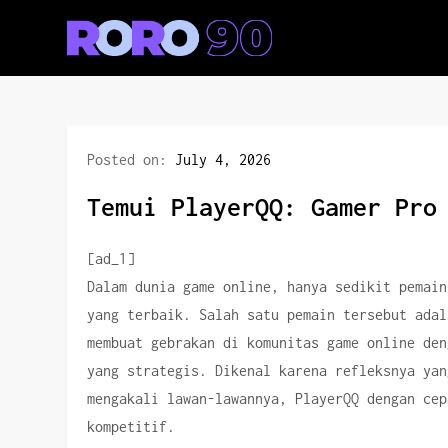
Skip
to
Jangan Semba
Memang ada banyak agen j
content
Posted on:
July 4, 2026
Temui PlayerQQ: Gamer Pro
[ad_1]
Dalam dunia game online, hanya sedikit pemain
yang terbaik. Salah satu pemain tersebut adal
membuat gebrakan di komunitas game online den
yang strategis. Dikenal karena refleksnya yan
mengakali lawan-lawannya, PlayerQQ dengan cep
kompetitif.