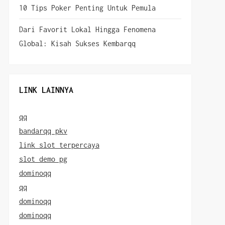
10 Tips Poker Penting Untuk Pemula
Dari Favorit Lokal Hingga Fenomena
Global: Kisah Sukses Kembarqq
LINK LAINNYA
qq
bandarqq pkv
link slot terpercaya
slot demo pg
dominoqq
qq
dominoqq
dominoqq