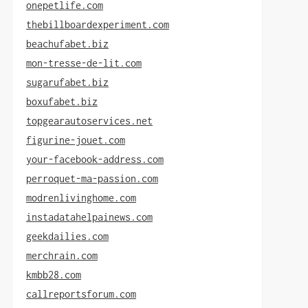
onepetlife.com
thebillboardexperiment.com
beachufabet.biz
mon-tresse-de-lit.com
sugarufabet.biz
boxufabet.biz
topgearautoservices.net
figurine-jouet.com
your-facebook-address.com
perroquet-ma-passion.com
modrenlivinghome.com
instadatahelpainews.com
geekdailies.com
merchrain.com
kmbb28.com
callreportsforum.com