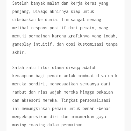
Setelah banyak malam dan kerja keras yang
panjang, Divaqq akhirnya siap untuk
dibebaskan ke dunia. Tim sangat senang
melihat respons positif dari pemain, yang
memuji permainan karena grafiknya yang indah,
gameplay intuitif, dan opsi kustomisasi tanpa
akhir.
Salah satu fitur utama divaqq adalah
kemampuan bagi pemain untuk membuat diva unik
mereka sendiri, menyesuaikan semuanya dari
rambut dan rias wajah mereka hingga pakaian
dan aksesori mereka. Tingkat personalisasi
ini memungkinkan pemain untuk benar -benar
mengekspresikan diri dan memamerkan gaya
masing -masing dalam permainan.