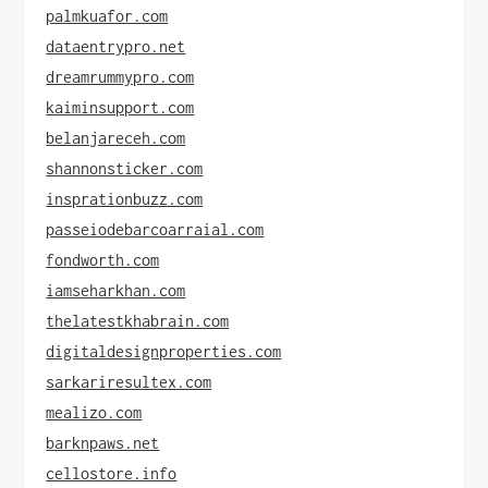
palmkuafor.com
dataentrypro.net
dreamrummypro.com
kaiminsupport.com
belanjareceh.com
shannonsticker.com
insprationbuzz.com
passeiodebarcoarraial.com
fondworth.com
iamseharkhan.com
thelatestkhabrain.com
digitaldesignproperties.com
sarkariresultex.com
mealizo.com
barknpaws.net
cellostore.info