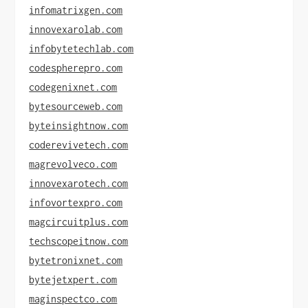
infomatrixgen.com
innovexarolab.com
infobytetechlab.com
codespherepro.com
codegenixnet.com
bytesourceweb.com
byteinsightnow.com
coderevivetech.com
magrevolveco.com
innovexarotech.com
infovortexpro.com
magcircuitplus.com
techscopeitnow.com
bytetronixnet.com
bytejetxpert.com
maginspectco.com