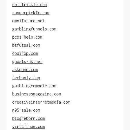
colttrickle.com
runnerpickfr.com
omnifuture.net
gamblingfunnels.com
pcos-help.com
btfutsal.com
codirop.com
ghosts-uk.net
askdono.com
techonly.top
gamblingcompete.com
businesssmagazine.com
creativeinternetmedia.com
n95-sale.com
blogreborn.com
virtcitnow.com