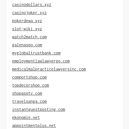
casinodollars.xyz
casinojoker.xyz
pokerdewa.xyz
slot-wiki.xyz
watch2match.com
galenaseo.com
myglobaltrustbank.com
employmentlawlawyergo.com
medicalmalpracticelawyersinc.com
comportshop.com
topdecorshop.com
shopasotv.com
travelsanga.com
instantguestposting.com
ekonomie.net
appointmentplus.net