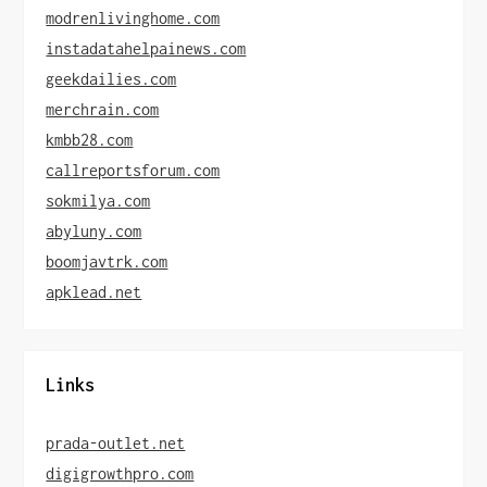
modrenlivinghome.com
instadatahelpainews.com
geekdailies.com
merchrain.com
kmbb28.com
callreportsforum.com
sokmilya.com
abyluny.com
boomjavtrk.com
apklead.net
Links
prada-outlet.net
digigrowthpro.com