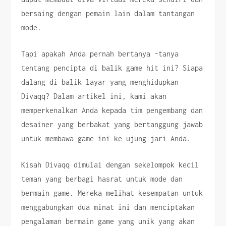
bersaing dengan pemain lain dalam tantangan
mode.
Tapi apakah Anda pernah bertanya -tanya
tentang pencipta di balik game hit ini? Siapa
dalang di balik layar yang menghidupkan
Divaqq? Dalam artikel ini, kami akan
memperkenalkan Anda kepada tim pengembang dan
desainer yang berbakat yang bertanggung jawab
untuk membawa game ini ke ujung jari Anda.
Kisah Divaqq dimulai dengan sekelompok kecil
teman yang berbagi hasrat untuk mode dan
bermain game. Mereka melihat kesempatan untuk
menggabungkan dua minat ini dan menciptakan
pengalaman bermain game yang unik yang akan