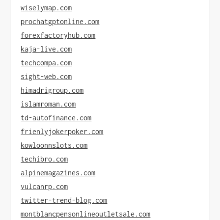
wiselymap.com
prochatgptonline.com
forexfactoryhub.com
kaja-live.com
techcompa.com
sight-web.com
himadrigroup.com
islamroman.com
td-autofinance.com
frienlyjokerpoker.com
kowloonnslots.com
techibro.com
alpinemagazines.com
vulcanrp.com
twitter-trend-blog.com
montblancpensonlineoutletsale.com