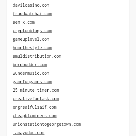
davilcasino.com
fraudwatchai.com
aem-x.com
cryptooblogs.com
gameuplevel.com
homethestyle.com
amuldistribution.com
borobuddur.com
wundermusic.com
gamefungames.com
25-minute-timer.com
creativefuntask.com
engrsaifulsaif.com
cheapbtcminers.com
unionstationtogeorgetown.com
iamayudoc.com