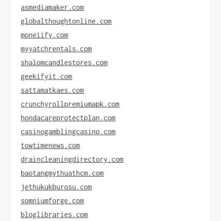
asmediamaker.com
globalthoughtonline.com
moneiify.com
myyatchrentals.com
shalomcandlestores.com
geekifyit.com
sattamatkaes.com
crunchyrollpremiumapk.com
hondacareprotectplan.com
casinogamblingcasino.com
towtimenews.com
draincleaningdirectory.com
baotangmythuathcm.com
jethukukburosu.com
somniumforge.com
bloglibraries.com