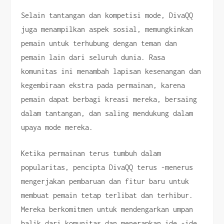
Selain tantangan dan kompetisi mode, DivaQQ
juga menampilkan aspek sosial, memungkinkan
pemain untuk terhubung dengan teman dan
pemain lain dari seluruh dunia. Rasa
komunitas ini menambah lapisan kesenangan dan
kegembiraan ekstra pada permainan, karena
pemain dapat berbagi kreasi mereka, bersaing
dalam tantangan, dan saling mendukung dalam
upaya mode mereka.
Ketika permainan terus tumbuh dalam
popularitas, pencipta DivaQQ terus -menerus
mengerjakan pembaruan dan fitur baru untuk
membuat pemain tetap terlibat dan terhibur.
Mereka berkomitmen untuk mendengarkan umpan
balik dari komunitas dan menerapkan ide -ide