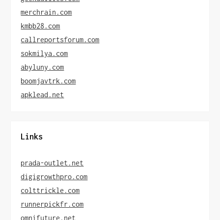
merchrain.com
kmbb28.com
callreportsforum.com
sokmilya.com
abyluny.com
boomjavtrk.com
apklead.net
Links
prada-outlet.net
digigrowthpro.com
colttrickle.com
runnerpickfr.com
omnifuture.net