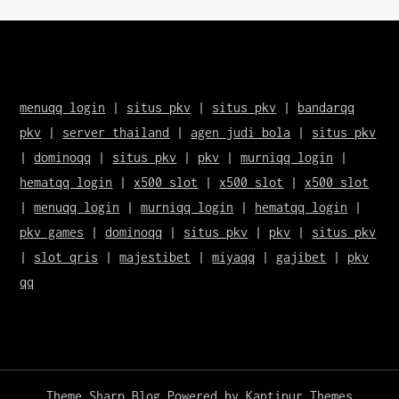
menuqq login
|
situs pkv
|
situs pkv
|
bandarqq
pkv
|
server thailand
|
agen judi bola
|
situs pkv
|
dominoqq
|
situs pkv
|
pkv
|
murniqq login
|
hematqq login
|
x500 slot
|
x500 slot
|
x500 slot
|
menuqq login
|
murniqq login
|
hematqq login
|
pkv games
|
dominoqq
|
situs pkv
|
pkv
|
situs pkv
|
slot qris
|
majestibet
|
miyaqq
|
gajibet
|
pkv
qq
Theme Sharp Blog Powered by
Kantipur Themes