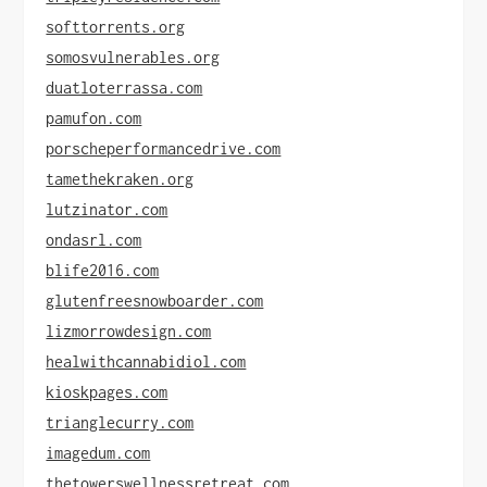
softtorrents.org
somosvulnerables.org
duatloterrassa.com
pamufon.com
porscheperformancedrive.com
tamethekraken.org
lutzinator.com
ondasrl.com
blife2016.com
glutenfreesnowboarder.com
lizmorrowdesign.com
healwithcannabidiol.com
kioskpages.com
trianglecurry.com
imagedum.com
thetowerswellnessretreat.com