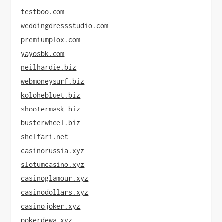
testboo.com
weddingdressstudio.com
premiumplox.com
yayosbk.com
neilhardie.biz
webmoneysurf.biz
kolohebluet.biz
shootermask.biz
busterwheel.biz
shelfari.net
casinorussia.xyz
slotumcasino.xyz
casinoglamour.xyz
casinodollars.xyz
casinojoker.xyz
pokerdewa.xyz