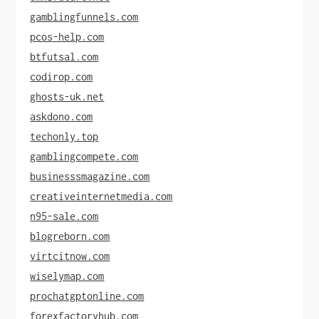
gamblingfunnels.com
pcos-help.com
btfutsal.com
codirop.com
ghosts-uk.net
askdono.com
techonly.top
gamblingcompete.com
businesssmagazine.com
creativeinternetmedia.com
n95-sale.com
blogreborn.com
virtcitnow.com
wiselymap.com
prochatgptonline.com
forexfactoryhub.com