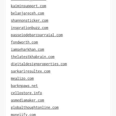
kaiminsupport.com
belanjareceh.com
shannonsticker.com
insprationbuzz.com
passeiodebarcoarraial.com
fondworth.com
iamseharkhan.com
thelatestkhabrain.com
digitaldesignproperties.com
sarkariresultex.com
mealizo.com
barknpaws.net
cellostore.info
asmediamaker.com
globalthoughtonline.com
moneiify.com