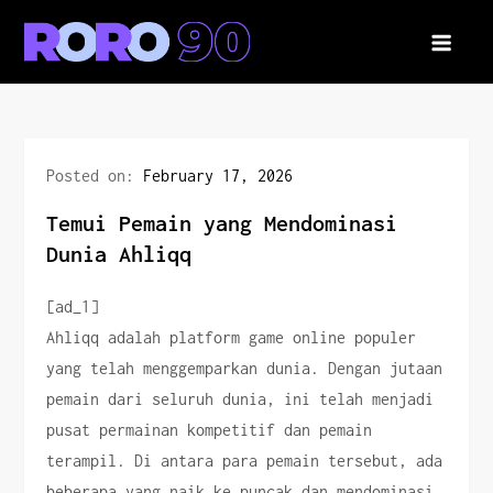
Skip
to
Jangan
Memang ada banyak agen judi
content
bola online yang beredar.
Sembarangan
Namun tidak semua terpercaya
Memilih Agen
dan bahkan tidak semua akan
Bola Online
Posted on:
February 17, 2026
membayar kemenangan anda.
Temui Pemain yang Mendominasi
Dunia Ahliqq
[ad_1]
Ahliqq adalah platform game online populer
yang telah menggemparkan dunia. Dengan jutaan
pemain dari seluruh dunia, ini telah menjadi
pusat permainan kompetitif dan pemain
terampil. Di antara para pemain tersebut, ada
beberapa yang naik ke puncak dan mendominasi