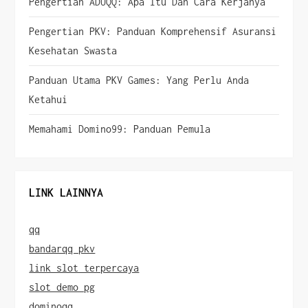
Pengertian ADUQQ: Apa Itu Dan Cara Kerjanya
i
Pengertian PKV: Panduan Komprehensif Asuransi
o
Kesehatan Swasta
n
Panduan Utama PKV Games: Yang Perlu Anda
Ketahui
Memahami Domino99: Panduan Pemula
LINK LAINNYA
qq
bandarqq pkv
link slot terpercaya
slot demo pg
dominoqq