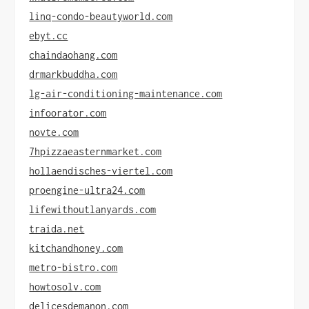
linq-condo-beautyworld.com
ebyt.cc
chaindaohang.com
drmarkbuddha.com
lg-air-conditioning-maintenance.com
infoorator.com
novte.com
7hpizzaeasternmarket.com
hollaendisches-viertel.com
proengine-ultra24.com
lifewithoutlanyards.com
traida.net
kitchandhoney.com
metro-bistro.com
howtosolv.com
delicesdemanon.com