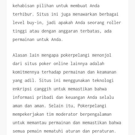
kehabisan pilihan untuk membuat Anda
terhibur. Situs ini juga menawarkan berbagai
level buy-in, jadi apakah Anda seorang roller
tinggi atau dengan anggaran terbatas, ada
permainan untuk Anda.
Alasan lain mengapa pokerpelangi menonjol
dari situs poker online lainnya adalah
komitmennya terhadap permainan dan keamanan
yang adil. Situs ini menggunakan teknologi
enkripsi canggih untuk memastikan bahwa
informasi pribadi dan keuangan Anda selalu
aman dan aman. Selain itu, Pokerpelangi
mempekerjakan tim moderator berpengalaman
untuk memantau permainan dan memastikan bahwa
semua pemain mematuhi aturan dan peraturan.