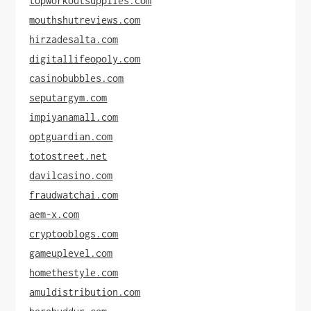
topworkoutsupplies.com
mouthshutreviews.com
hirzadesalta.com
digitallifeopoly.com
casinobubbles.com
seputargym.com
impiyanamall.com
optguardian.com
totostreet.net
davilcasino.com
fraudwatchai.com
aem-x.com
cryptooblogs.com
gameuplevel.com
homethestyle.com
amuldistribution.com