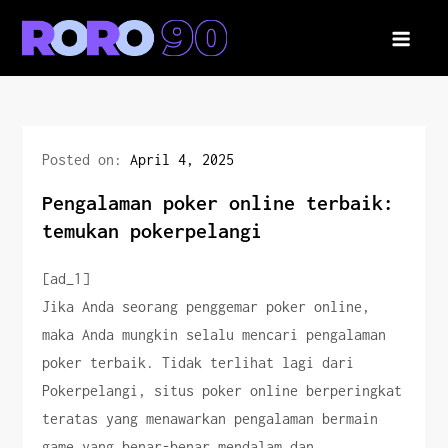
Skip
to
Jangan
Memang ada banyak agen judi
content
bola online yang beredar.
Sembarangan
Namun tidak semua terpercaya
Memilih Agen
dan bahkan tidak semua akan
Bola Online
Posted on:
April 4, 2025
membayar kemenangan anda.
Pengalaman poker online terbaik:
temukan pokerpelangi
[ad_1]
Jika Anda seorang penggemar poker online,
maka Anda mungkin selalu mencari pengalaman
poker terbaik. Tidak terlihat lagi dari
Pokerpelangi, situs poker online berperingkat
teratas yang menawarkan pengalaman bermain
game yang benar-benar mendalam dan