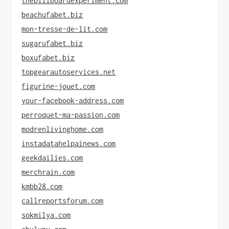
thebillboardexperiment.com
beachufabet.biz
mon-tresse-de-lit.com
sugarufabet.biz
boxufabet.biz
topgearautoservices.net
figurine-jouet.com
your-facebook-address.com
perroquet-ma-passion.com
modrenlivinghome.com
instadatahelpainews.com
geekdailies.com
merchrain.com
kmbb28.com
callreportsforum.com
sokmilya.com