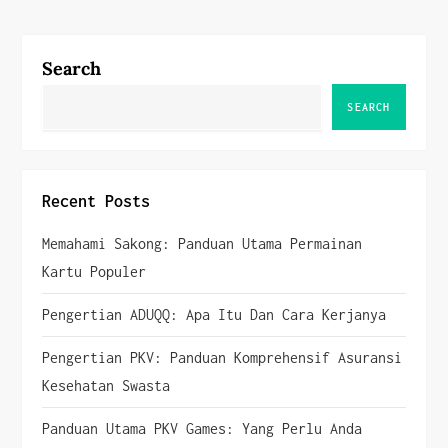
n
a
Search
v
SEARCH
i
g
Recent Posts
a
Memahami Sakong: Panduan Utama Permainan
Kartu Populer
t
Pengertian ADUQQ: Apa Itu Dan Cara Kerjanya
i
Pengertian PKV: Panduan Komprehensif Asuransi
o
Kesehatan Swasta
n
Panduan Utama PKV Games: Yang Perlu Anda