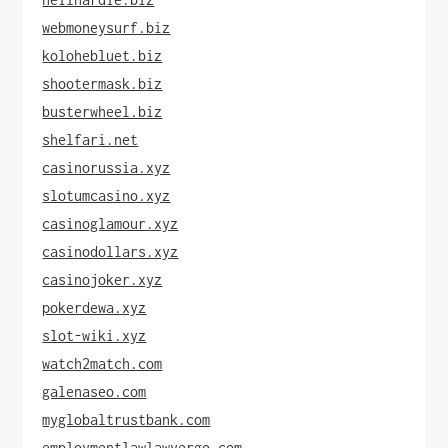
webmoneysurf.biz
kolohebluet.biz
shootermask.biz
busterwheel.biz
shelfari.net
casinorussia.xyz
slotumcasino.xyz
casinoglamour.xyz
casinodollars.xyz
casinojoker.xyz
pokerdewa.xyz
slot-wiki.xyz
watch2match.com
galenaseo.com
myglobaltrustbank.com
employmentlawlawyergo.com