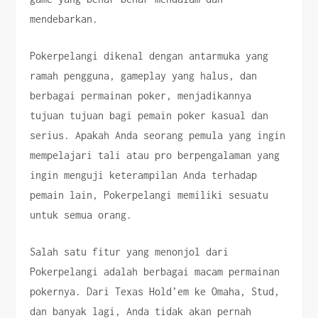
mendebarkan.
Pokerpelangi dikenal dengan antarmuka yang
ramah pengguna, gameplay yang halus, dan
berbagai permainan poker, menjadikannya
tujuan tujuan bagi pemain poker kasual dan
serius. Apakah Anda seorang pemula yang ingin
mempelajari tali atau pro berpengalaman yang
ingin menguji keterampilan Anda terhadap
pemain lain, Pokerpelangi memiliki sesuatu
untuk semua orang.
Salah satu fitur yang menonjol dari
Pokerpelangi adalah berbagai macam permainan
pokernya. Dari Texas Hold’em ke Omaha, Stud,
dan banyak lagi, Anda tidak akan pernah