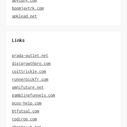
abyluny.com
boomjavtrk.com
apklead.net
Links
prada-outlet.net
digigrowthpro.com
colttrickle.com
runnerpickfr.com
omnifuture.net
gamblingfunnels.com
pcos-help.com
btfutsal.com
codirop.com
ghosts-uk.net