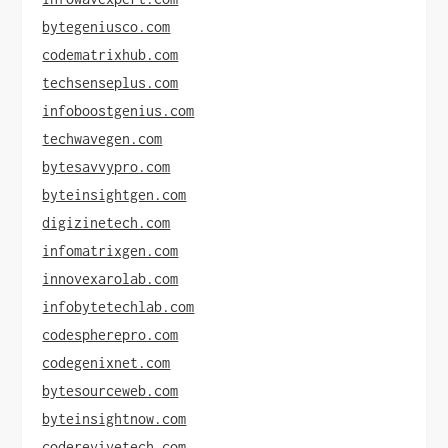
bytegeniusco.com
codematrixhub.com
techsenseplus.com
infoboostgenius.com
techwavegen.com
bytesavvypro.com
byteinsightgen.com
digizinetech.com
infomatrixgen.com
innovexarolab.com
infobytetechlab.com
codespherepro.com
codegenixnet.com
bytesourceweb.com
byteinsightnow.com
coderevivetech.com