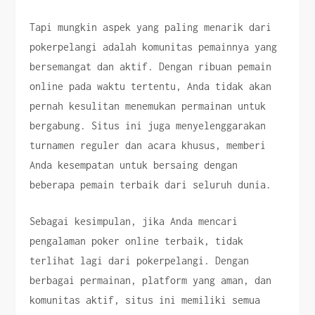
Tapi mungkin aspek yang paling menarik dari
pokerpelangi adalah komunitas pemainnya yang
bersemangat dan aktif. Dengan ribuan pemain
online pada waktu tertentu, Anda tidak akan
pernah kesulitan menemukan permainan untuk
bergabung. Situs ini juga menyelenggarakan
turnamen reguler dan acara khusus, memberi
Anda kesempatan untuk bersaing dengan
beberapa pemain terbaik dari seluruh dunia.
Sebagai kesimpulan, jika Anda mencari
pengalaman poker online terbaik, tidak
terlihat lagi dari pokerpelangi. Dengan
berbagai permainan, platform yang aman, dan
komunitas aktif, situs ini memiliki semua