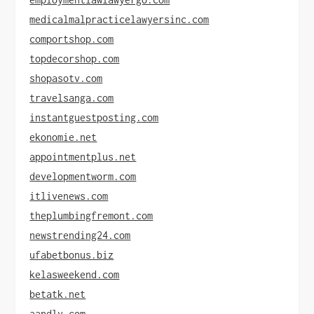
medicalmalpracticelawyersinc.com
comportshop.com
topdecorshop.com
shopasotv.com
travelsanga.com
instantguestposting.com
ekonomie.net
appointmentplus.net
developmentworm.com
itlivenews.com
theplumbingfremont.com
newstrending24.com
ufabetbonus.biz
kelasweekend.com
betatk.net
aandly.com