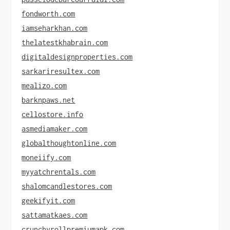
fondworth.com
iamseharkhan.com
thelatestkhabrain.com
digitaldesignproperties.com
sarkariresultex.com
mealizo.com
barknpaws.net
cellostore.info
asmediamaker.com
globalthoughtonline.com
moneiify.com
myyatchrentals.com
shalomcandlestores.com
geekifyit.com
sattamatkaes.com
crunchyrollpremiumapk.com