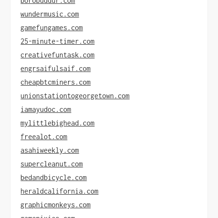
borobuddur.com
wundermusic.com
gamefungames.com
25-minute-timer.com
creativefuntask.com
engrsaifulsaif.com
cheapbtcminers.com
unionstationtogeorgetown.com
iamayudoc.com
mylittlebighead.com
freealot.com
asahiweekly.com
supercleanut.com
bedandbicycle.com
heraldcalifornia.com
graphicmonkeys.com