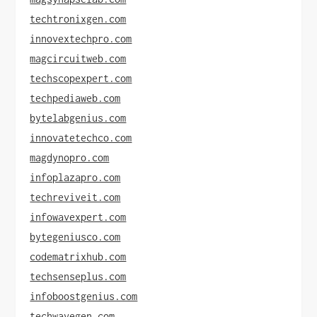
techtronixgen.com
innovextechpro.com
magcircuitweb.com
techscopexpert.com
techpediaweb.com
bytelabgenius.com
innovatetechco.com
magdynopro.com
infoplazapro.com
techreviveit.com
infowavexpert.com
bytegeniusco.com
codematrixhub.com
techsenseplus.com
infoboostgenius.com
techwavegen.com