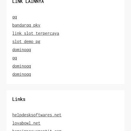
LINK LAINNYA
qq
bandarqq pkv
link slot terpercaya
slot demo pg
dominoqq
qq
dominoqq
dominoqq
Links
helpdesksoftwares.net
lovabowl.net