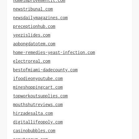
homeimprovementit.com
newstribunal.com
newsdailymagazines.com
preceptionhub.com
yeezislides.com
aobongdatotem.com
home-remedies-yeast-infection.com
electroreal.com
bestofmiami-dadecounty.com
ifoodieonyoutube.com
mineshoppingcart.com
topworkoutsupplies.com
mouthshutreviews.com
hirzadesalta.com
digitallifeopoly.com
casinobubbles.com