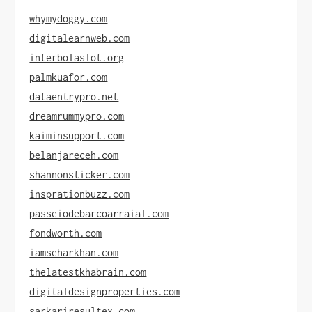
whymydoggy.com
digitalearnweb.com
interbolaslot.org
palmkuafor.com
dataentrypro.net
dreamrummypro.com
kaiminsupport.com
belanjareceh.com
shannonsticker.com
insprationbuzz.com
passeiodebarcoarraial.com
fondworth.com
iamseharkhan.com
thelatestkhabrain.com
digitaldesignproperties.com
sarkariresultex.com