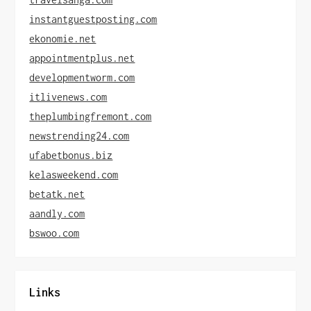
instantguestposting.com
ekonomie.net
appointmentplus.net
developmentworm.com
itlivenews.com
theplumbingfremont.com
newstrending24.com
ufabetbonus.biz
kelasweekend.com
betatk.net
aandly.com
bswoo.com
Links