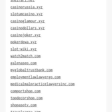
casinorussia.xyz
slotumcasino.xyz
casinoglamour.xyz
casinodollars.xyz
casinojoker.xyz
pokerdewa.xyz
slot-wiki.xyz
watch2match.com
galenaseo.com
myglobaltrustbank.com
employmentlawlawyergo.com
medicalmalpracticelawyersinc.com
comportshop.com
topdecorshop.com
shopasotv.com
travelsanga.com