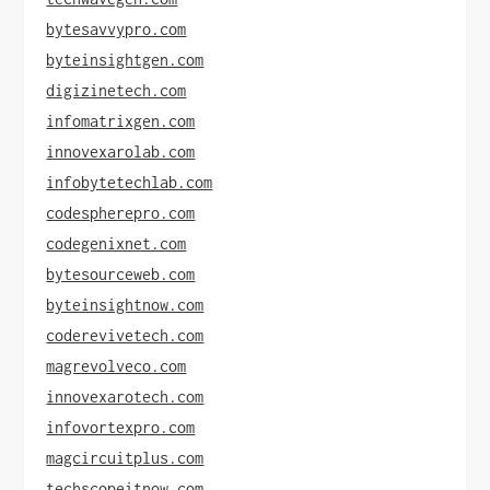
bytesavvypro.com
byteinsightgen.com
digizinetech.com
infomatrixgen.com
innovexarolab.com
infobytetechlab.com
codespherepro.com
codegenixnet.com
bytesourceweb.com
byteinsightnow.com
coderevivetech.com
magrevolveco.com
innovexarotech.com
infovortexpro.com
magcircuitplus.com
techscopeitnow.com