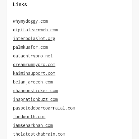
Links
whymydoggy.com
digitalearnweb.com
interbolaslot.org
palmkuafor.com
dataentrypro.net
dreamrummypro.com
kaiminsupport.com
belanjareceh.com
shannonsticker.com
insprationbuzz.com
passeiodebarcoarraial.com
fondworth.com
iamseharkhan.com
thelatestkhabrain.com