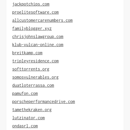
jackpotchips.com
proelitesoftware.com
allcustomercarenumbers.com
familyblogger.xyz
chrisjohnslawgroup.com
klub-vulcan-online.com
breitkamp.com
tripleyresidence.com
softtorrents.org
somosvulnerables.org
duatloterrassa.com
pamufon.com
porscheperformancedrive.com
tamethekraken.org
lutzinator.com
ondasrl.com