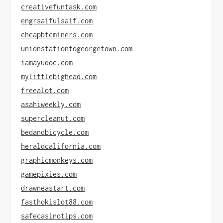
creativefuntask.com
engrsaifulsaif.com
cheapbtcminers.com
unionstationtogeorgetown.com
iamayudoc.com
mylittlebighead.com
freealot.com
asahiweekly.com
supercleanut.com
bedandbicycle.com
heraldcalifornia.com
graphicmonkeys.com
gamepixies.com
drawneastart.com
fasthokislot88.com
safecasinotips.com