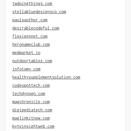
twdoingthings.com
stellabluedesignsco.com
paulsauthor.com
desirablecodeful.com
flexigennet.com
heronameclub.com
medmarket.io
outdoortablez.com
infotomy.com
healthysupplementsolution.com
codespottech.com
techdynogo.com
magchronicle.com
digipediatech.com
maglinkitnow.com
byteinsightweb.com