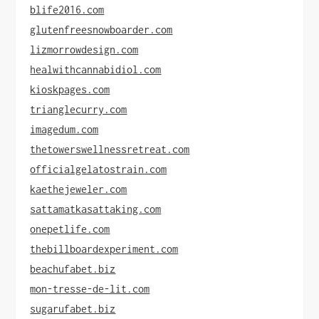
blife2016.com
glutenfreesnowboarder.com
lizmorrowdesign.com
healwithcannabidiol.com
kioskpages.com
trianglecurry.com
imagedum.com
thetowerswellnessretreat.com
officialgelatostrain.com
kaethejeweler.com
sattamatkasattaking.com
onepetlife.com
thebillboardexperiment.com
beachufabet.biz
mon-tresse-de-lit.com
sugarufabet.biz